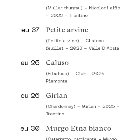
(Muller thurgau)
-
Nicolodi alfio
-
2023
-
Trentino
eu 37
Petite arvine
(Petite arvine)
-
Chateau
feuillet
-
2023
-
Valle D’Aosta
eu 26
Caluso
(Erbaluce)
-
Ciek
-
2024
-
Piemonte
eu 26
Girlan
(Chardonnay)
-
Girlan
-
2025
-
Trentino
eu 30
Murgo Etna bianco
(Catarratto, carricante
-
Murgo