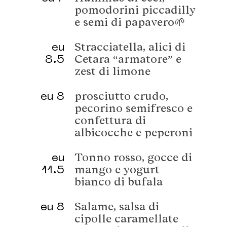
pomodorini piccadilly
e semi di papavero🌱
eu
Stracciatella, alici di
8.5
Cetara “armatore” e
zest di limone
eu 8
prosciutto crudo,
pecorino semifresco e
confettura di
albicocche e peperoni
eu
Tonno rosso, gocce di
11.5
mango e yogurt
bianco di bufala
eu 8
Salame, salsa di
cipolle caramellate