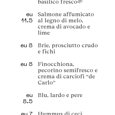
basilico fresco🌱
eu
Salmone affumicato
11.5
al legno di melo,
crema di avocado e
lime
eu 8
Brie, prosciutto crudo
e fichi
eu 8
Finocchiona,
pecorino semifresco e
crema di carciofi “de
Carlo”
eu
Blu, lardo e pere
8.5
eu 7
Hummus di ceci,